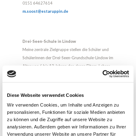
0151 64627614
m.soost@estaruppin.de
Drei-Seen-Schule in Lindow
Meine zentrale Zielgruppe stellen die Schüler und
Schülerinnen der Drei-Seen-Grundschule-Lindow im
Alter von 6 bis 12 Jahren dar, deren Eltern, Lehrer
und Lehrerinnen.
Durch meine ständige Präsenz, haben die Schüler
und Schülerinnen die Möglichkeit, ein
Diese Webseite verwendet Cookies
Vertrauensverhältnis aufzubauen und sich Rat zu
Wir verwenden Cookies, um Inhalte und Anzeigen zu
holen.
personalisieren, Funktionen für soziale Medien anbieten
Vertraulichkeit und Freiwilligkeit sind meine
zu können und die Zugriffe auf unsere Website zu
Grundprinzipien, die für die niederschwellige
analysieren. Außerdem geben wir Informationen zu Ihrer
Beratung und sozialpädagogische Begleitung
Verwendung unserer Website an unsere Partner für