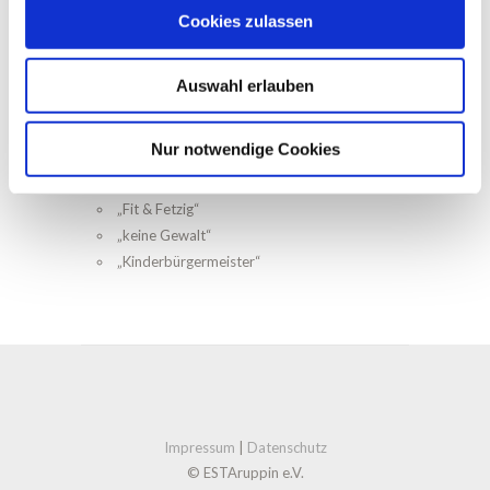
Cookies zulassen
persönlicher und sozialer Kompetenz
Entwicklungsschwierigkeiten
Verhaltensauffälligkeiten
Auswahl erlauben
Handarbeit
Lesemäuse
Nur notwendige Cookies
Angebote für die ganze Klasse – Projektarbeit
“Spielend Streiten Lernen“
„Fit & Fetzig“
„keine Gewalt“
„Kinderbürgermeister“
Impressum
|
Datenschutz
© ESTAruppin e.V.