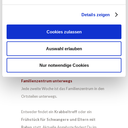
spielen, entdecken, forschen, kreativ sein,
musizieren u.v.m.
Details zeigen
Während ihr eure Kinder beim Spielen begleitet
Cookies zulassen
versorge ich euch, bei Bedarf, mit hilfreichen
Informationen. Und natürlich mit Kaffee oder Tee.
Auswahl erlauben
Ich freue mich auf Euch!
Nur notwendige Cookies
Familienzentrum unterwegs
Jede zweite Woche ist das Familienzentrum in den
Ortsteilen unterwegs.
Entweder findet ein
Krabbeltreff
oder ein
Frühstück für Schwangere und Eltern mit
Babys
statt. Aktuelle Angebote findest Du im