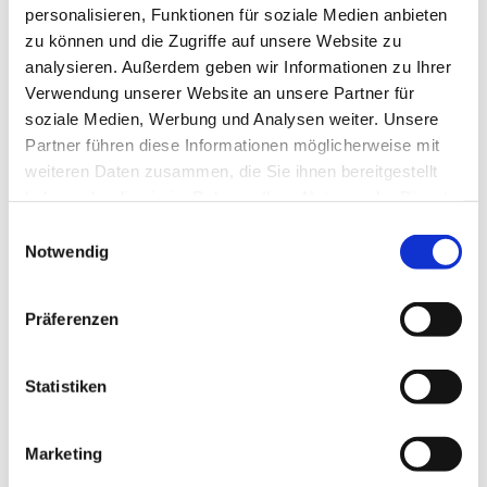
und das Wohlbefinden. Die Körperwahrnehmung
personalisieren, Funktionen für soziale Medien anbieten
des Kindes wird gefördert. Die Babymassage wirkt
zu können und die Zugriffe auf unsere Website zu
entspannend. 6 Termine
analysieren. Außerdem geben wir Informationen zu Ihrer
Verwendung unserer Website an unsere Partner für
soziale Medien, Werbung und Analysen weiter. Unsere
Unterstützung beim Ausfüllen von Formularen
Partner führen diese Informationen möglicherweise mit
Ihr habt Fragen zu einem Antrag oder kommt mit
weiteren Daten zusammen, die Sie ihnen bereitgestellt
einem Formular nicht weiter. Gemeinsam versuchen
haben oder die sie im Rahmen Ihrer Nutzung der Dienste
wir das Problem zu lösen.
gesammelt haben.
Einwilligungsauswahl
Notwendig
Präferenzen
Statistiken
Offener Spielraum
Marketing
In dem vorbereiteten Raum kann dein Kind frei