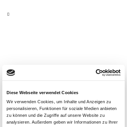
Praktika
Diese Webseite verwendet Cookies
Wir verwenden Cookies, um Inhalte und Anzeigen zu
personalisieren, Funktionen für soziale Medien anbieten
Sie suchen einen Praktikumsplatz im Rahmen einer
zu können und die Zugriffe auf unsere Website zu
Sozialassistent*innen- oder Erzieher*innen-
analysieren. Außerdem geben wir Informationen zu Ihrer
Ausbildung bzw. im Rahmen eines Studiums? Fast in