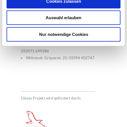
Cookies zulassen
Ihr wollt mehr über das Netzwerk Gesunde
Auswahl erlauben
Kinder und die ehrenamtliche Arbeit als
Familienpatin erfahren? Dann meldet euch:
Nur notwendige Cookies
Neuruppin: Karl-Marx-Str. 98, 03391 402300
Kyritz: Nachbarschaftshaus, Werner Straße 1,
033971 699286
Wittstock: Gröperstr. 20, 03394 402747
Dieses Projekt wird gefördert durch: